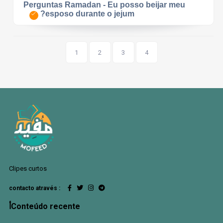
Perguntas Ramadan - Eu posso beijar meu
esposo durante o jejum?
1
2
3
4
Clipes curtos
contacto através :
أConteúdo recente