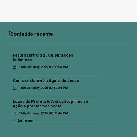
أConteúdo recente
Festa sacrifcio 2 , Celebrações
Islâmicas
16th January 2025 03:05:04 PM
Como o Islam vê a figura de Jesus
16th January 2025 02:30:39 PM
Luzes do Profeta 6: A oração, primeira
ação a prestarmos conta.
16th January 2025 02:03:46 PM
Ler mais