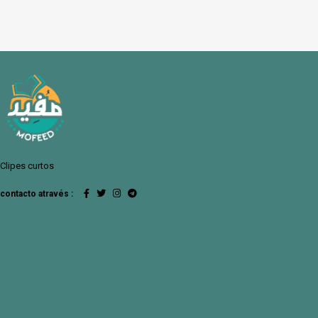
Clipes curtos
contacto através :