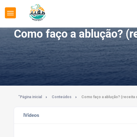
Como faço a ablução? (r
"Página inicial
Conteúdos
Como faço a ablução? (receita 
اVídeos