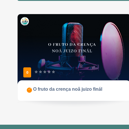
0
O fruto da crença noâ juizo finál