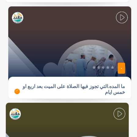
0
ما المده.التي تجوز فيها الصلاة على الميت بعد اربع او
خمس ايام