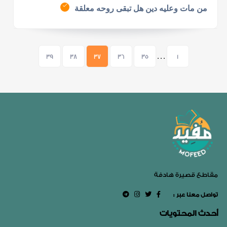
من مات وعليه دين هل تبقى روحه معلقة
39
38
37
36
35
. . .
1
مقاطع قصيرة هادفة
: تواصل معنا عبر
أحدث المحتويات