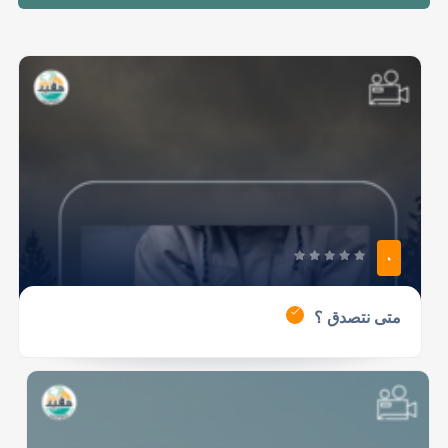
0
متى نتصدق ؟