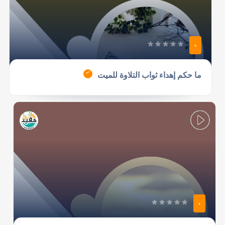
0
ما حكم إهداء ثواب التلاوة للميت
0