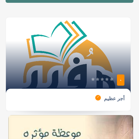
0
أجر عظيم