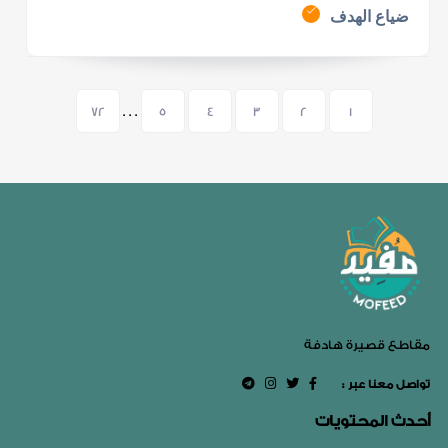
ضياع الهدف
72
. . .
5
4
3
2
1
مقاطع قصيرة هادفة
: تواصل معنا عبر
أحدث المحتويات