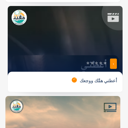
0
أعطني همَّك ووجعك