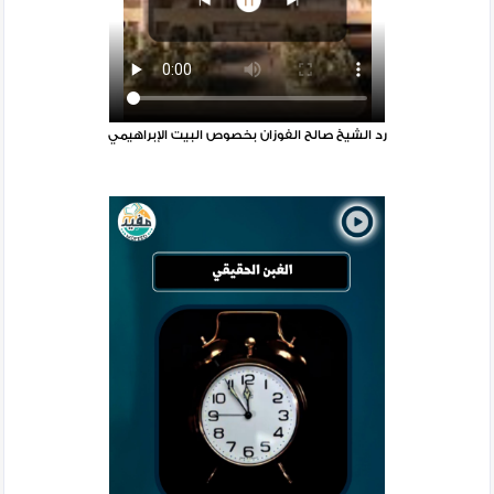
رد الشيخ صالح الفوزان بخصوص البيت الإبراهيمي