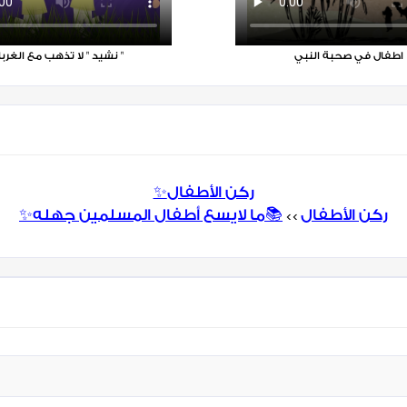
اطفال في صحبة النبي
نشيد " لا تذهب مع الغرباء "
✨ركن الأطفال
✨ركن الأطفال
📚ما لايسع أطفال المسلمين جهله
>>