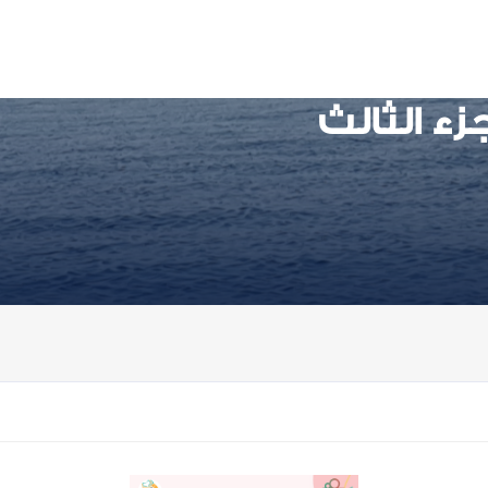
زء الثالث