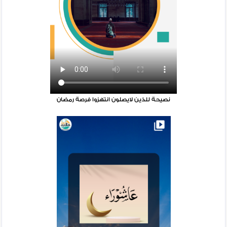
‏نصيحة للذين لايصلون انتهزوا فرصة رمضان