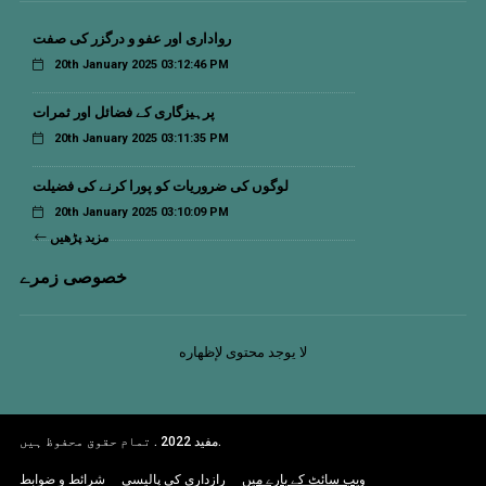
رواداری اور عفو و درگزر کی صفت
20th January 2025 03:12:46 PM
پرہیزگاری کے فضائل اور ثمرات
20th January 2025 03:11:35 PM
لوگوں کی ضروریات کو پورا کرنے کی فضیلت
20th January 2025 03:10:09 PM
مزید پڑھیں
خصوصی زمرے
لا يوجد محتوى لإظهاره
مفید 2022 . تمام حقوق محفوظ ہیں.
ویب سائٹ کے بارے میں
رازداری کی پالیسی
شرائط و ضوابط