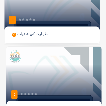
0
طہارت کی فضیلت
0