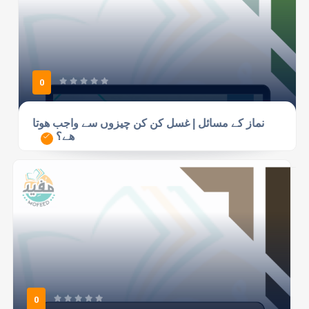
0
نماز کے مسائل | غسل كن كن چیزوں سے واجب ھوتا
ھے؟
0