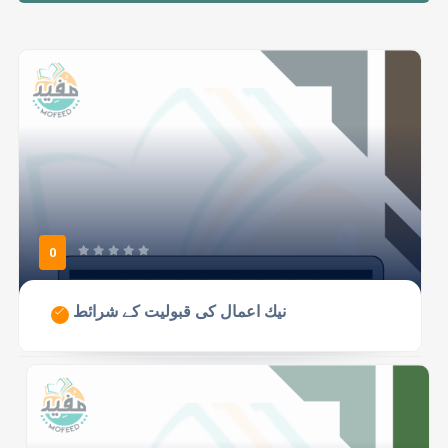
0
نيك اعمال كى قبوليت كے شرائط