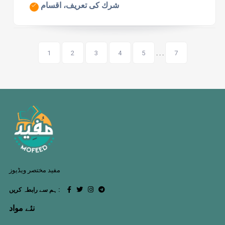
شرك كی تعريف، اقسام
1
2
3
4
5
. . .
7
مفید مختصر ویڈیوز
ہم سے رابطہ کریں :
نئے مواد