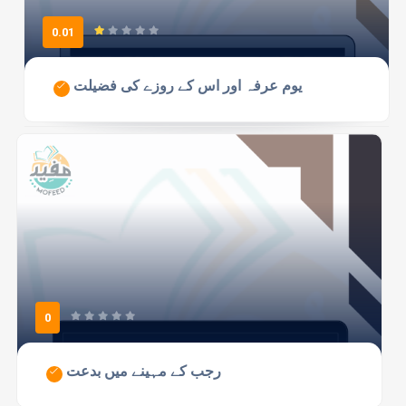
0.01
یوم عرفہ اور اس کے روزے کی فضیلت
0
رجب کے مہینے میں بدعت