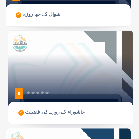
شوال کے چھ روزے
0
عاشوراء کے روزے کی فضیلت