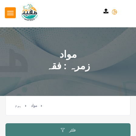
مواد
زمرہ : فقہ
مواد
ہوم
فلٹر