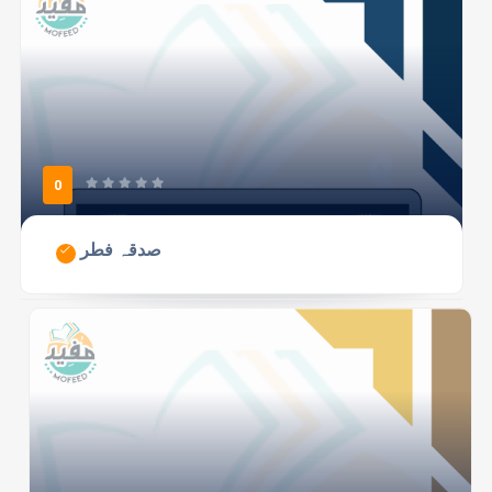
0
صدقہ فطر