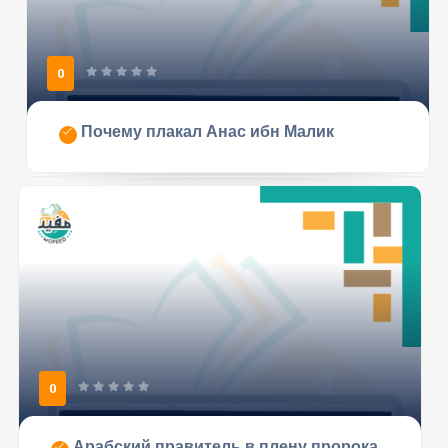
0
Почему плакал Анас ибн Малик
0
Арабский правитель в плену пророка