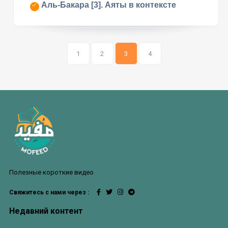
Аль-Бакара [3]. Аяты в контексте
1
2
3
4
Полезные короткие видео
Свяжитесь с нами через :
Недавний контент