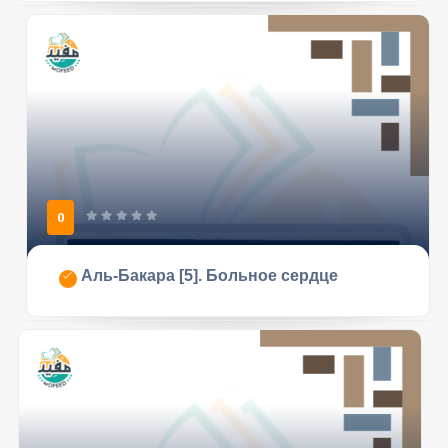
0
Аль-Бакара [5]. Больное сердце