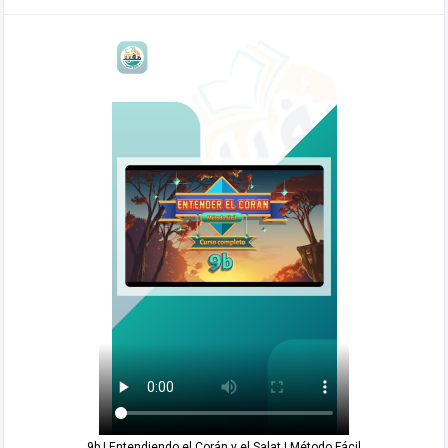
9b | Entendiendo el Corán y el Salat | Método Fácil