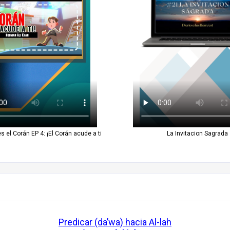
 el Corán EP 4: ¡El Corán acude a ti
La Invitacion Sagrada
Predicar (da’wa) hacia Al-lah