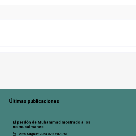
Últimas publicaciones
El perdón de Muhammad mostrado a los
no musulmanes
25th August 2024 07:27:07 PM